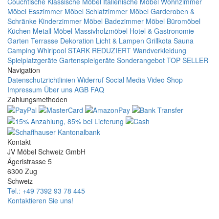
Couchtische
Klassische Möbel
Italienische Möbel
Wohnzimmer
Möbel
Esszimmer Möbel
Schlafzimmer Möbel
Garderoben &
Schränke
Kinderzimmer Möbel
Badezimmer Möbel
Büromöbel
Küchen
Metall Möbel
Massivholzmöbel
Hotel & Gastronomie
Garten Terrasse
Dekoration
Licht & Lampen
Grillkota Sauna
Camping Whirlpool
STARK REDUZIERT
Wandverkleidung
Spielplatzgeräte Gartenspielgeräte
Sonderangebot
TOP SELLER
Navigation
Datenschutzrichtlinien
Widerruf
Social Media
Video Shop
Impressum
Über uns
AGB
FAQ
Zahlungsmethoden
Kontakt
JV Möbel Schweiz GmbH
Ägeristrasse 5
6300 Zug
Schweiz
Tel.: +49 7392 93 78 445
Kontaktieren Sie uns!